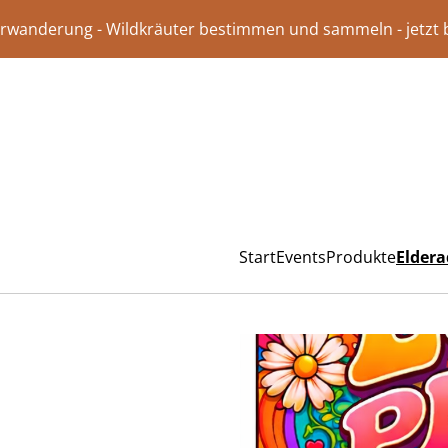
rwanderung - Wildkräuter bestimmen und sammeln - jetzt
Start
Events
Produkte
Eldera