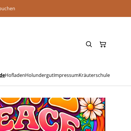
 buchen
de
Hofladen
Holundergut
Impressum
Kräuterschule