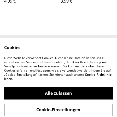
4,99 €
3,99 €
Cookies
Kontaktieren Sie uns
Rechtliche
Bestimmungen
Diese Website verwendet Cookies. Diese kleine Dateien helfen uns zu
Datenschutzbestimm
Cookie-Richtlinie
verstehen, wie Sie unsere Dienste nutzen, damit wir Ihre Erfahrung mit
ungen von SumUp
SumUp noch weiter verbessern können. Sie können mehr über diese
Cookies erfahren und festlegen, wie sie verwendet werden, indem Sie auf
„Cookie-Einstellungen” klicken. Sie können auch unsere
Cookie-Richtlinie
lesen.
Alle zulassen
©
2026
Holundergut Panckow & Töchter
Cookie-Einstellungen
powered by