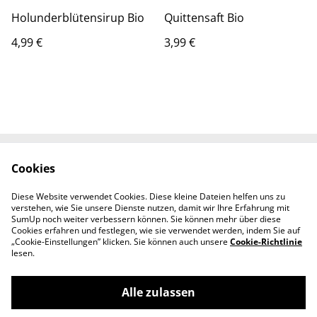
Holunderblütensirup Bio
Quittensaft Bio
4,99 €
3,99 €
Cookies
Kontaktieren Sie uns
Rechtliche
Bestimmungen
Diese Website verwendet Cookies. Diese kleine Dateien helfen uns zu
Datenschutzbestimm
Cookie-Richtlinie
verstehen, wie Sie unsere Dienste nutzen, damit wir Ihre Erfahrung mit
ungen von SumUp
SumUp noch weiter verbessern können. Sie können mehr über diese
Cookies erfahren und festlegen, wie sie verwendet werden, indem Sie auf
„Cookie-Einstellungen” klicken. Sie können auch unsere
Cookie-Richtlinie
lesen.
Alle zulassen
©
2026
Holundergut Panckow & Töchter