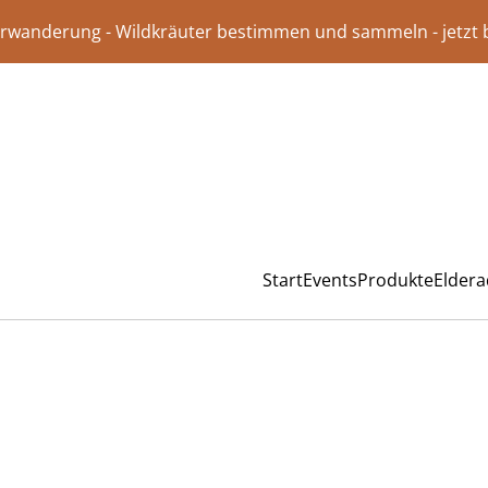
rwanderung - Wildkräuter bestimmen und sammeln - jetzt
Start
Events
Produkte
Elder