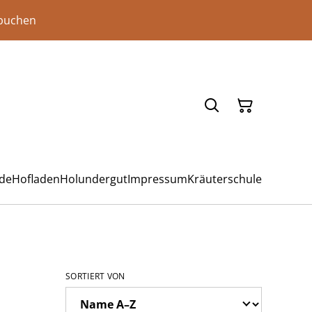
 buchen
ade
Hofladen
Holundergut
Impressum
Kräuterschule
SORTIERT VON