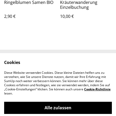
Ringelblumen Samen BIO
Kräuterwanderung
Einzelbuchung
2,90 €
10,00 €
Cookies
Kontaktieren Sie uns
Rechtliche
Bestimmungen
Diese Website verwendet Cookies. Diese kleine Dateien helfen uns zu
Datenschutzbestimm
Cookie-Richtlinie
verstehen, wie Sie unsere Dienste nutzen, damit wir Ihre Erfahrung mit
ungen von SumUp
SumUp noch weiter verbessern können. Sie können mehr über diese
Cookies erfahren und festlegen, wie sie verwendet werden, indem Sie auf
„Cookie-Einstellungen” klicken. Sie können auch unsere
Cookie-Richtlinie
lesen.
Alle zulassen
©
2026
Holundergut Panckow & Töchter