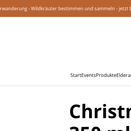
rwanderung - Wildkräuter bestimmen und sammeln - jetzt
Start
Events
Produkte
Elder
Christ