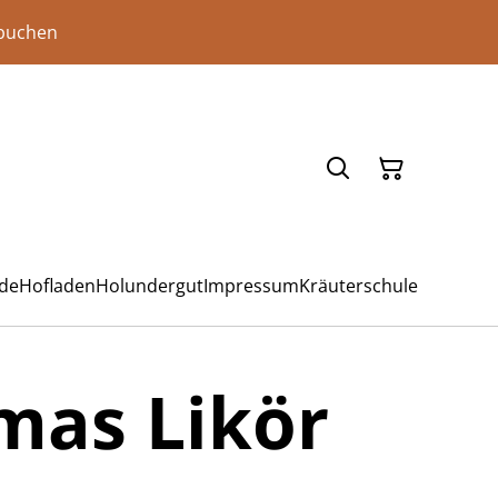
 buchen
ade
Hofladen
Holundergut
Impressum
Kräuterschule
mas Likör